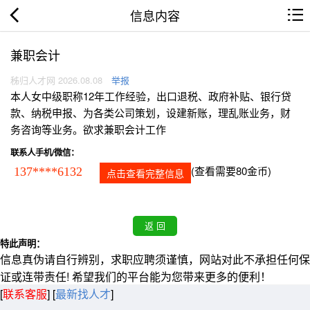
信息内容
兼职会计
秭归人才网 2026.08.08
举报
本人女中级职称12年工作经验，出口退税、政府补贴、银行贷
款、纳税申报、为各类公司策划，设建新账，理乱账业务，财
务咨询等业务。欲求兼职会计工作
联系人手机/微信：
(查看需要80金币)
137****6132
点击查看完整信息
特此声明：
信息真伪请自行辨别，求职应聘须谨慎，网站对此不承担任何保
证或连带责任! 希望我们的平台能为您带来更多的便利！
[
联系客服
]
[
最新找人才
]